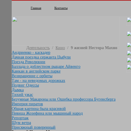
Главная
Контакты
Деятельность
/
Кино
/
9 жизней Нестора Махно
Андриенко - каскадер
Дачная поездка сержанта Цыбули
Поезда Революции
Баллада о доблестном рыцаре Айвенго
Канкан в английском парке
Возвращение с орбиты
Там - на неведомых дорожках
Подвиг Одессы
Дымка
Тихий ужас
Безумные Макароны или Ошибка профессора Бугенсберга
Империя пиратов
Общая картина была красивой
Певица Жозефина или мышиный народ
Репортаж
Шум ветра
Присяжный поверенный