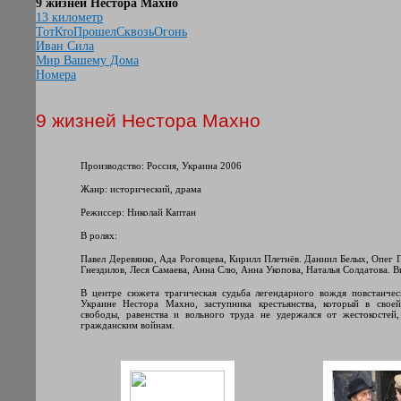
9 жизней Нестора Махно
13 километр
ТотКтоПрошелСквозьОгонь
Иван Сила
Мир Вашему Дома
Номера
9 жизней Нестора Махно
Производство: Россия, Украина 2006
Жанр: исторический, драма
Режиссер: Николай Каптан
В ролях:
Павел Деревянко, Ада Роговцева, Кирилл Плетнёв. Даниил Белых, Опег 
Гнездилов, Леся Самаева, Анна Слю, Анна Укопова, Наталья Солдатова. 
В центре сюжета трагическая судьба легендарного вождя повстанче
Украине Нестора Махно, заступника крестьянства, который в свое
свободы, равенства и вольного труда не удержался от жестокостей
гражданским войнам.